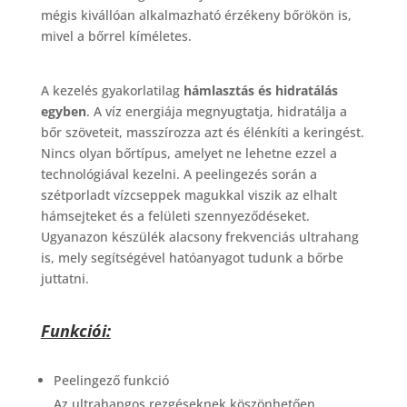
mégis kivállóan alkalmazható érzékeny bőrökön is,
mivel a bőrrel kíméletes.
A kezelés gyakorlatilag
hámlasztás és hidratálás
egyben
. A víz energiája megnyugtatja, hidratálja a
bőr szöveteit, masszírozza azt és élénkíti a keringést.
Nincs olyan bőrtípus, amelyet ne lehetne ezzel a
technológiával kezelni. A peelingezés során a
szétporladt vízcseppek magukkal viszik az elhalt
hámsejteket és a felületi szennyeződéseket.
Ugyanazon készülék alacsony frekvenciás ultrahang
is, mely segítségével hatóanyagot tudunk a bőrbe
juttatni.
Funkciói:
Peelingező funkció
Az ultrahangos rezgéseknek köszönhetően