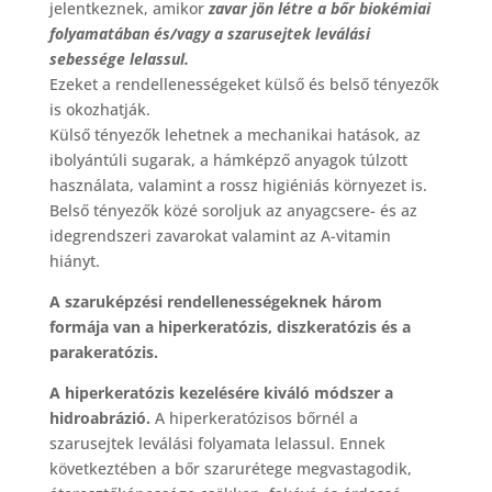
jelentkeznek, amikor
zavar jön létre a bőr biokémiai
folyamatában és/vagy a szarusejtek leválási
sebessége lelassul.
Ezeket a rendellenességeket külső és belső tényezők
is okozhatják.
Külső tényezők lehetnek a mechanikai hatások, az
ibolyántúli sugarak, a hámképző anyagok túlzott
használata, valamint a rossz higiéniás környezet is.
Belső tényezők közé soroljuk az anyagcsere- és az
idegrendszeri zavarokat valamint az A-vitamin
hiányt.
A szaruképzési rendellenességeknek három
formája van a hiperkeratózis, diszkeratózis és a
parakeratózis.
A hiperkeratózis kezelésére kiváló módszer a
hidroabrázió.
A hiperkeratózisos bőrnél a
szarusejtek leválási folyamata lelassul. Ennek
következtében a bőr szarurétege megvastagodik,