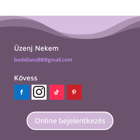
Üzenj Nekem
bodidiana88@gmail.com
Kövess
Online bejelentkezés