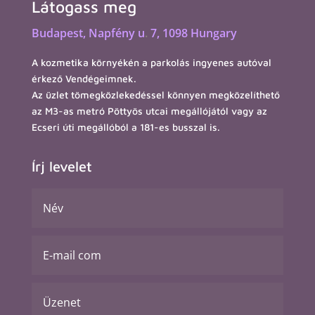
Látogass meg
Budapest,
Napfény u
.
7, 1098 Hungary
A kozmetika környékén a parkolás ingyenes autóval
érkező Vendégeimnek.
Az üzlet tömegközlekedéssel könnyen megközelíthető
az M3-as metró Pöttyös utcai megállójától vagy az
Ecseri úti megállóból a 181-es busszal is.
Írj levelet