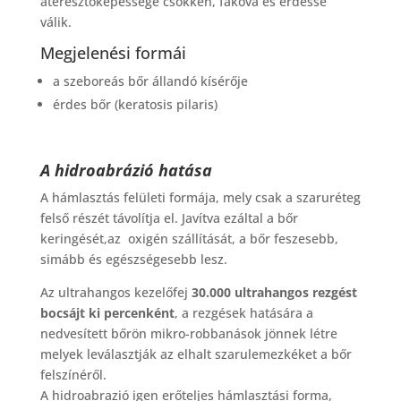
áteresztőképessége csökken, fakóvá és érdessé
válik.
Megjelenési formái
a szeboreás bőr állandó kísérője
érdes bőr (keratosis pilaris)
A hidroabrázió hatása
A hámlasztás felületi formája, mely csak a szaruréteg
felső részét távolítja el. Javítva ezáltal a bőr
keringését,az oxigén szállítását, a bőr feszesebb,
simább és egészségesebb lesz.
Az ultrahangos kezelőfej
30.000 ultrahangos rezgést
bocsájt ki percenként
, a rezgések hatására a
nedvesített bőrön mikro-robbanások jönnek létre
melyek leválasztják az elhalt szarulemezkéket a bőr
felszínéről.
A hidroabrazió igen erőteljes hámlasztási forma,