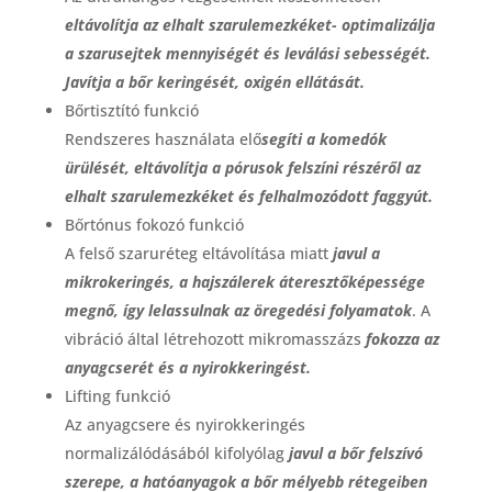
eltávolítja az elhalt szarulemezkéket- optimalizálja
a szarusejtek mennyiségét és leválási sebességét.
Javítja a bőr keringését, oxigén ellátását.
Bőrtisztító funkció
Rendszeres használata elő
segíti a komedók
ürülését, eltávolítja a pórusok felszíni részéről az
elhalt szarulemezkéket és felhalmozódott faggyút.
Bőrtónus fokozó funkció
A felső szaruréteg eltávolítása miatt
javul a
mikrokeringés, a hajszálerek áteresztőképessége
megnő, így lelassulnak az öregedési folyamatok
. A
vibráció által létrehozott mikromasszázs
fokozza az
anyagcserét és a nyirokkeringést.
Lifting funkció
Az anyagcsere és nyirokkeringés
normalizálódásából kifolyólag
javul a bőr felszívó
szerepe, a hatóanyagok a bőr mélyebb rétegeiben